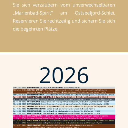
Sie sich verzaubern vom unverwechselbaren
„Marienbad-Spirit“ am Ostseefjord-Schlei.
Reservieren Sie rechtzeitig und sichern Sie sich
die begehrten Plätze.
2026